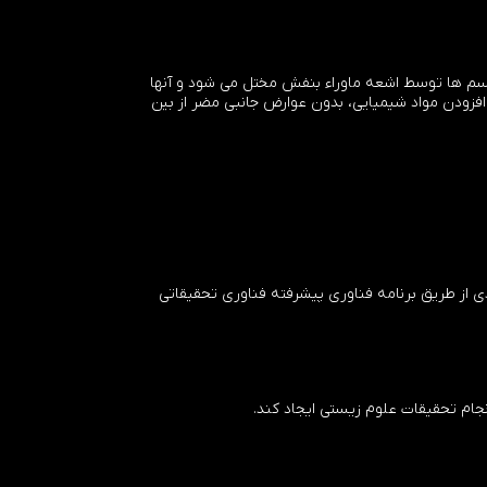
وراء بنفش از اواسط قرن بیستم یک روش پذیرفته شده برای ضدعفونی بوده است. DNA میکروارگانیسم ها توسط اشعه ماوراء بنفش مختل می شود و آنها
یماری زا را در عرض چند ثانیه، بدون افزودن مواد شیمیایی، بدون عوارض جانبی مضر از بین
ولینای جنوبی منشاء می گیرند و تا حدی از طریق برنامه فناوری پیشرفته فناوری تحقیقاتی