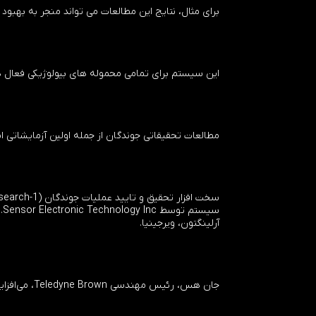
برای مثال، نتایج این مطالعات می تواند منجر به بهب
این سیستم برای تمامی محموله های بیولوژیکی فعال در MSG که نگران آلودگی هوا یا سایر محموله های بیولوژیکی فرآوری شده قبلی هستند در دستر
مطالعات تحقیقاتی جوندگان از جمله اولین آزمایشاتی
س
آرلینگتون، ویرجینیا.
جان هس، رئیس مهندسی Teledyne Brown، می‌افزاید: «ما خوشحالیم که می‌توانیم سیستمی را ارائه دهیم که محیط امن‌تری برای انجام تحقیقات علوم زیستی ایجاد کند.