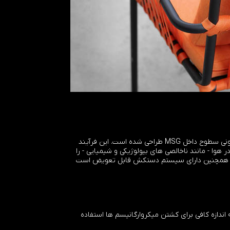
سیستم ضد آلودگی با در نظر گرفتن ایمنی اعضای خدمه و با استفاده از دیودهای پرقدرت، فرابنفش و ساطع نور (UV LED) برای ضدعفونی سطوح داخل MSG طراحی شده است. این فرآیند
وا - مانند ناخالصی های بیولوژیکی و شیمیایی - را
ند. همچنین دارای سیستم دستکش قابل تعویض است
در طول موج های کوتاه به اندازه کافی برای کشتن میکروارگانیسم ها استفاده