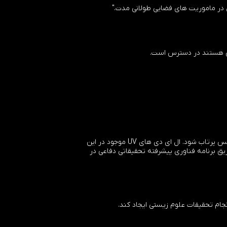
ن در ماموریت های فضایی طولانی مدت."
سخت افزار تحقیق و تایید عملیات جوندگان (Rodent Research-1) قرار است در چهارمین پرواز تجاری فضاپیمای دراگون اسپیس ایکس پرتاب شود. ال ای دی های UV موجود در این
فته اند. بخشی از طریق برنامه فناوری پیشرفته تحقیقاتی دفاعی در