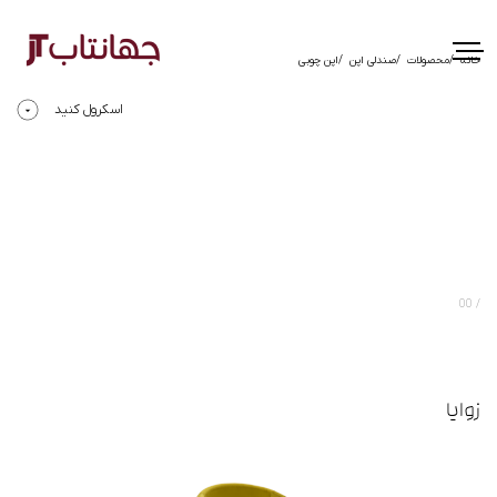
خانه
محصولات
صندلی اپن
اپن چوبی
اسکرول کنید
00
زوایا