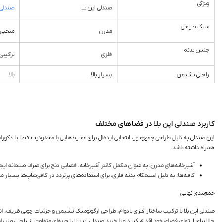
ویژگی
صندلی اپن بلا
صندلی 
سبک طراحی
مدرن
منحنی
جنس بدنه
فلزی
ترکیبی
راحتی نشیمن
بسیار بالا
بالا
کاربرد صندلی اپن بلا در فضاهای مختلف
این صندلی به دلیل طراحی جمع‌وجور، انتخابی ایده‌آل برای محیط‌هایی با محدودیت فضا یا دکوراس
همراه داشته باشد.
آشپزخانه‌های مدرن: به عنوان مکمل کانتر آشپزخانه، فضایی دنج برای صرف صبحانه ایجا
کافه‌ها: به دلیل استحکام بدنه فلزی، برای استفاده‌های پرتردد در کافی‌شاپ‌ها بسیار
جمع‌بندی نهایی
صندلی اپن بلا با ترکیب ساختار فلزی بادوام، طراحی ارگونومیک نشیمن و جزئیات چوبی ظریف، انت
حالا برای ارتقای فضای خود اقدام کنید و با خرید صندلی اپن بلا، تجربه‌ای متفاوت از راحتی و زیبای