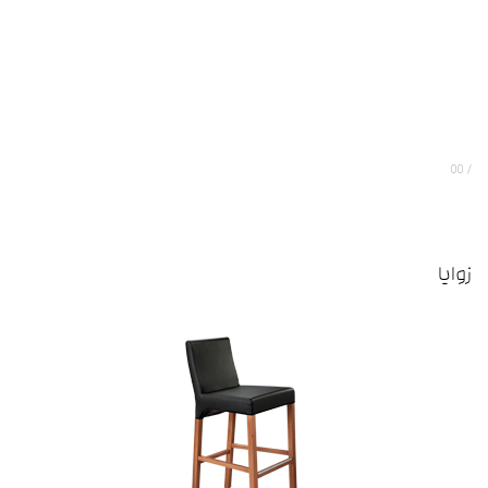
00
زوایا