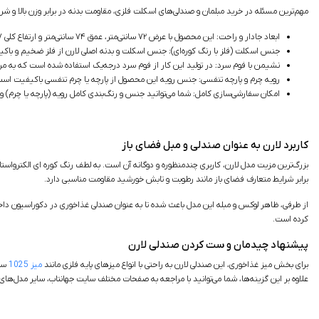
مهم‌ترین مسئله در خرید مبلمان و صندلی‌های اسکلت فلزی، مقاومت بدنه در برابر وزن بالا و شر
ابعاد جادار و راحت: این محصول با عرض ۷۲ سانتی‌متر، عمق ۷۴ سانتی‌متر و ارتفاع کلی ۷۷ سانتی‌متر طراحی شده است.
جنس اسکلت (فلز با رنگ کوره‌ای): جنس اسکلت و بدنه اصلی لارن از فلز ضخیم و باک
نشیمن با فوم سرد: در تولید این کار از فوم سرد درجه‌یک استفاده شده است که به مرور
رویه چرم و پارچه تنفسی: جنس رویه این محصول از پارچه یا چرم تنفسی باکیفیت است. 
امکان سفارشی‌سازی کامل: شما می‌توانید جنس و رنگ‌بندی کامل رویه (پارچه یا چرم) 
کاربرد لارن به عنوان صندلی و مبل فضای باز
بزرگ‌ترین مزیت مدل لارن، کاربری چندمنظوره و دوگانه آن است. به لطف رنگ کوره ای الکترواستا
برابر شرایط متعارف فضای باز مانند رطوبت و تابش خورشید مقاومت مناسبی دارد.
از طرفی، ظاهر لوکس و مبله این مدل باعث شده تا به عنوان صندلی غذاخوری در دکوراسیون داخلی م
کرده است.
پیشنهاد چیدمان و ست کردن صندلی لارن
برای بخش میز غذاخوری، این صندلی‌ لارن به راحتی با انواع میزهای پایه فلزی مانند
میز 1025
ست 
علاوه بر این گزینه‌ها، شما می‌توانید با مراجعه به صفحات مختلف سایت جهانتاب، سایر مدل‌های 