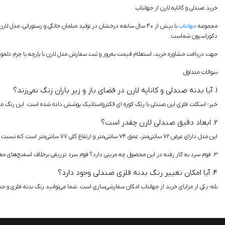
خرید صندلی و کاناپه لارن از جهانتاب
مجموعه
جهانتاب
با بیش از ۴۰ سال سابقه درخشان در تولید مبلمان خانگی و رستورانی،
دکوراسیون شماست.
جهت دریافت مشاوره خرید، استعلام قیمت به‌روز و ثبت سفارش مدل لارن با پارچه یا چرم دلخواه
سوالات متداول
۱. آیا بدنه صندلی و کاناپه لارن در فضای باز و زیر باران زنگ نمی‌زند؟
خیر؛ اسکلت فلزی این صندلی با رنگ کوره ای الکترواستاتیک پوشش داده شده است. این رنگ مخصوص،
۲. ابعاد دقیق صندلی لارن چقدر است؟
این مدل دارای عرض ۷۲ سانتی‌متر، عمق ۷۴ سانتی‌متر و ارتفاع کلی ۷۷ سانتی‌متر است که نسبت به صندلی‌های معمولی نشیمن پهن‌تر و راحت‌تری (شبیه به مبل تک‌نفره) دارد.
۳. فوم سرد به کار رفته در این محصول چه مزیتی دارد؟ فوم سرد تزریقی برخلاف اسفنج‌های معمولی، در اثر استفاده مداوم و وزن بالا فرونشست نمی‌کند و سال‌های سال فرم اولیه و ارگونومیک صندلی را نگه می‌دارد.
۴. آیا امکان تغییر رنگ بدنه فلزی صندلی وجود دارد؟
بله؛ یکی از مزایای خرید از جهانتاب امکان سفارشی‌سازی است. شما می‌توانید رنگ بدنه فلزی و