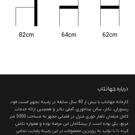
82cm
64cm
62cm
درباره جهانتاب
کارخانه جهانتاب با بیش از 40 سال سابقه در زمینه تجهیز فست فود،
رستوران، تالار، سالن غذاخوری، آمفی تئاتر و همچنین ارائه خدمات
کامل مبلمان ناهار خوری منزل در فضایی مجهز به مساحت 5000 متر
مربع، یکی بوده است. از پیشگامان این عرصه بوده و همواره تلاش
کرده تا با تولید به روزترین محصولات در این زمینه رضایت تمامی