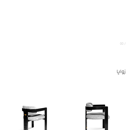
00
زوایا