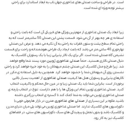
است. در طراحی و ساخت صندلی های غذاخوری جهان تاب به ابعاد استاندارد برای راحتی
بیشتر توجه ویژه ای شده است.
زیرا ابعاد یک صندلی غذاخوری از مهم‌ترین ویژگی های فیزیکی آن است که باعث راحتی و
استفاده ی هر چه بهتر از آن می شود. قسمت پشتی این صندلی 50 سانتیمتر است که به
راحتی تمام سطح پشت و ستون فقرات به راحتی به آن تکیه می دهد. و عرض این صندلی
نهارخوری 40 سانتی متر می باشد که باعث ایجاد یک طراحی هوشمندانه و راحت برای قسمت
نشیمن گاه صندلی شده است. اگر برای یک تالار پذیرایی زیبا یا یک رستوران کلاسیک به
دنبال صندلی تالاری هستید، حتماً
صندلی غذاخوری ژوبین
مورد پسند شما واقع خواهد
شد. زیرا طرح و مدل کلاسیک این صندلی چشم میهمانان را به خود خیره خواهد کرد و راحتی
نشستن روی آن میهمانان شما را خشنود خواهد کرد. همچنین به دلیل استفاده ی مکرر در
تالارهای پذیرایی و رستوران هتل ها کیفیت
صندلی غذاخوری
از اهمیت بسیار بالایی
برخوردار است. بنابراین شما باید یک صندلی زیبا و در عین حال محکم و باکیفیت انتخاب
کنید. صندلی غذاخوری ژوبین تمام این ویژگی ها را با هم داراست. تنوع در انتخاب پارچه ی
صندلی غذاخوری ژوبین می تواند به شما کمک کند تا گستره ی انتخاب بزرگتری داشته
باشید.علاوه بر این بسیاری از
صندلی های غذاخوری مدرن
در بازار هارمونی خوبی با
دکوراسیون های کلاسیک ندارند. اما صندلی غذاخوری ژوبین می تواند پلی میان دنیای مدرن
و کلاسیک باشد و بدون تجمل و پیچیدگی های سبک دکوراسیون های سنتی، در فضاهای
کلاسیک نیز به کار رود.