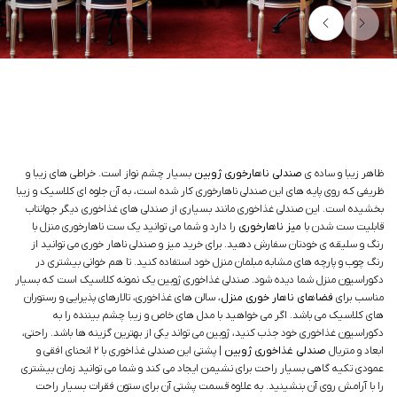
ظاهر زیبا و ساده ی
صندلی ناهارخوری ژوبین
بسیار چشم نواز است. خراطی های زیبا و
ظریفی که روی پایه های این صندلی ناهارخوری کار شده است، به آن جلوه ای کلاسیک و زیبا
بخشیده است. این صندلی غذاخوری مانند بسیاری از صندلی های غذاخوری دیگر جهانتاب
قابلیت ست شدن با
میز ناهارخوری
را دارد و شما می توانید یک ست ناهارخوری منزل با
رنگ و سلیقه ی خودتان سفارش دهید. برای خرید میز و صندلی ناهار خوری می توانید از
رنگ چوب و پارچه های مشابه مبلمان منزل خود استفاده کنید. تا هم خوانی بیشتری در
دکوراسیون منزل شما دیده شود. صندلی غذاخوری ژوبین یک نمونه کلاسیک است که بسیار
مناسب برای
فضاهای ناهار خوری منزل
، سالن های غذاخوری، تالارهای پذیرایی و رستوران
های کلاسیک می باشد. اگر می خواهید با مدل های خاص و زیبا چشم بیننده را به
دکوراسیون غذاخوری خود جذب کنید، ژوبین می تواند یکی از بهترین گزینه ها باشد. راحتی،
ابعاد و متریال
صندلی غذاخوری ژوبین
| پشتی این صندلی غذاخوری با ۲ انحنای افقی و
عمودی تکیه گاهی بسیار راحت برای نشیمن ایجاد می کند و شما می توانید زمان بیشتری
را با آرامش روی آن بنشینید. به علاوه قسمت پشتی آن برای ستون فقرات بسیار راحت