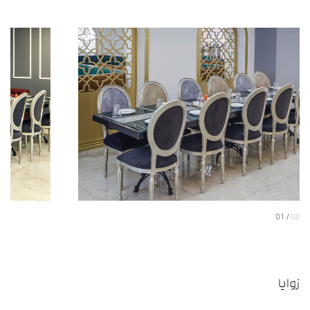
01
03
زوایا