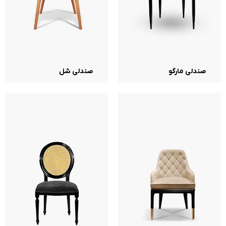
صندلی مارگو
صندلی شل