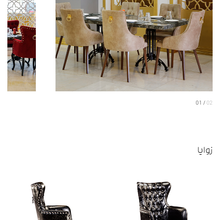
01
02
زوایا