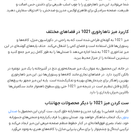
شما می‌توانید این میز ناهارخوری را با چوب اسلب طبیعی برای داشتن حس اصالت و
طبیعت، صفحه سرامیکی برای ظاهری لوکس، مدرن و ضدخش، یا ام‌دی‌اف سفارش دهید.
کاربرد میز ناهارخوری 1021 در فضاهای مختلف
میز 1021 به گونه‌ای طراحی شده است که به راحتی در دکوراسیون منزل، کافه‌ها و
رستوران‌ها قابل استفاده است و فضای کمی را اشغال می‌کند. حذف پایه‌های گوشه‌ای در این
میز غذاخوری 1021 به شما اجازه می‌دهد تا صندلی‌ها را به طور کامل زیر میز جمع کنید و
بیشترین استفاده را از متراژ محیط ببرید.
در خانه، این محصول به عنوان یک میز صبحانه‌خوری دنج در آشپزخانه یا یک میز دونفره در
بالکن کاربرد دارد. در فضاهای تجاری مانند کافه‌ها و رستوران‌ها نیز، این میز ناهارخوری
بهترین راهکار برای چیدمان‌های بهینه و تفکیک‌شده است. پایه این میز مجهز به پیچ‌های
رگلاژ و قابل تنظیم است در نتیجه میز 1021 حتی روی سطوح ناهموار مانند سنگفرش‌ها
بالاترین میزان پایداری را دارد.
ست کردن میز 1021 با دیگر محصولات جهانتاب
اگر مایلید فضایی با رویکرد مدرن و معمارانه خلق کنید، ست کردن این محصول با
صندلی
پنتون
یک انتخاب شاهکار خواهد بود. صندلی پنتون با فرم یکپارچه و منحنی‌های جسورانه
خود، تضاد بصری فوق‌العاده‌ای در کنار خطوط منظم صفحه مربعی این میز ایجاد می‌کند و
ترکیبی ایده‌آل و چشم‌نواز را برای سالن پذیرایی منازل یا کافه‌های هنری به وجود می‌آورد.