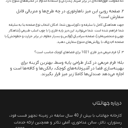
که مقاومت فوق‌العاده‌ای در برابر ضربه, زنگ‌زدگی و استفاده مداوم در محیط‌های شلوغ دارد.
۲. صفحه رویی این میز ناهارخوری در چه طرح‌ها و متریالی قابل
سفارش است؟
جهت هماهنگی کامل با سلیقه و دکوراسیون شما، امکان انتخاب نوع صفحه بنا به سلیقه
شما فراهم شده است. شما می‌توانید این میز پایه فلزی را با چوب اسلب طبیعی (شاهکار
چوبی و منحصربه‌فرد)، صفحه سرامیکی (لوکس و بسیار مقاوم در برابر حرارت و خط‌وخش) یا
صفحه ام‌دی‌اف با روکش‌های متنوع سفارش دهید.
۳. آیا فرم مربعی میز فلزی 1021 برای فضاهای کوچک مناسب است؟
بله؛ فرم مربعی در کنار طراحی پایه وسط، بهترین گزینه برای
بهینه‌سازی فضا در آشپزخانه‌های کوچک، بالکن‌ها و کافه‌ها است و
اجازه می‌دهد صندلی‌ها کاملا زیر میز قرار بگیرند.
درباره جهانتاب
کارخانه جهانتاب با بیش از 40 سال سابقه در زمینه تجهیز فست فود،
رستوران، تالار، سالن غذاخوری، آمفی تئاتر و همچنین ارائه خدمات