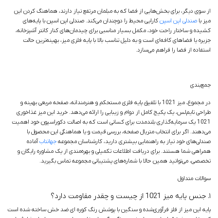
از سوی دیگر، برای بخش‌هایی از فضا که به مبلمان مرتفع نیاز دارند، هماهنگ کردن این
میز با
صندلی اپن اسپن
کارایی محیط را دوچندان می‌کند. صندلی اپن اسپن با پایه‌های
کشیده و ساختار راحت خود، مکمل بسیار مناسبی برای چیدمان‌های کنار کانتر آشپزخانه،
جزیره یا فضاهای کافه‌ای است و به دلیل تناسب بالا با پایه فلزی میز، بهینه‌ترین حالت
استفاده از فضا را فراهم می‌سازد.
جمع‌بندی
در مجموع، میز 1021 با تلفیق پایه فلزی مستحکم و هنرمندانه، صفحه مربعی بهینه و
طراحی تایم‌لس، یک پکیج کامل از دوام و زیبایی را ارائه می‌دهد. خرید این میز غذاخوری
1021 یک سرمایه‌گذاری بلندمدت برای کسانی است که به اصالت دکوراسیون خود اهمیت
می‌دهند. اگر برای انتخاب متریال صفحه، بررسی قیمت و یا هماهنگی این محصول با
صندلی‌های خود نیاز به راهنمایی بیشتری دارید، کارشناسان مجموعه
جهانتاب
آماده
همراهی شما هستند. برای دریافت اطلاعات تکمیلی و بهره‌مندی از یک مشاوره رایگان و
تخصصی، می‌توانید همین حالا با شماره‌های پشتیبانی مجموعه تماس بگیرید.
سوالات متداول
۱. جنس پایه میز 1021 از چیست و چقدر مقاومت دارد؟
پایه این میز از فلز فرآوری‌شده و سنگین با پوشش رنگ کوره ای ضد خش ساخته شده است