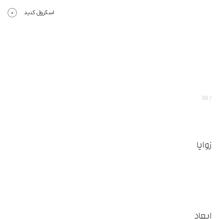
اسکرول کنید
00
زوایا
ابعاد