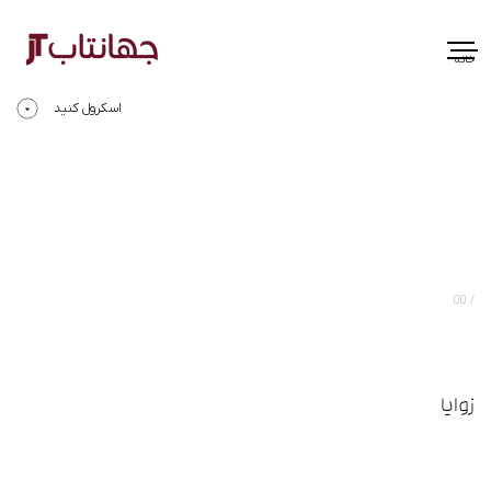
خانه
اسکرول کنید
00
زوایا