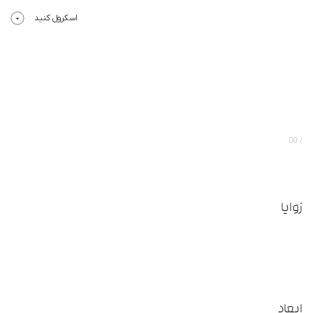
اسکرول کنید
00
زوایا
ابعاد