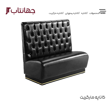
خانه
محصولات
کاناپه
کاناپه رستورانی
کاناپه مارگریت
کاناپه مارگریت