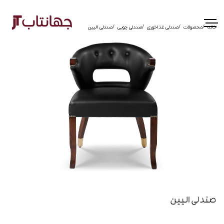
خانه
محصولات
صندلی غذاخوری
صندلی چوبی
صندلی الیین
صندلی الیین