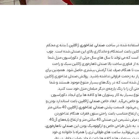
ل استفاده شده در ساخت
صندلی غذاخوری ژاکلین
| بدنه ی محکم
کلین باعث استحکام و ماندگاری بالای این صندلی شده است. چوب
م است که می تواند تا سال های سال جزئی از دکوراسیون منزل شما
ده از فناوری ساخت بالا صندلی ناهارخوری ژاکلین سبک و راحت
ت تا هنگام صرف غذا آرامش بیشتری حاصل شود. همچنین برای
نیاز به زحمت فراوانی نداشته باشید. روکش صندلی غذاخوری ژاکلین
ل شده است که در رنگ‌های بسیار متنوع موجود هستند و شما
احتی آن را با رنگ پارچه‌ی دیگر مبلمان منزل خود ست کنید.
ع بسیار به کار رستوران ها و کافه ها برای ایجاد دکوراسیون
و خاص می‌آید. ابعاد خاص
صندلی ژاکلین
باعث استاندارد بودن و
آن می‌شود. قسمت پشتی
صندلی غذاخوری ژاکلین
40 سانتی متر
این ارتفاع متناسب باعث راحتی ستون فقرات هنگام غذاخوردن
می‌شود. طول و عرض نشیمن این صندلی 40 سانتی متر و ارتفاع پایه‌های آن40
. به دلیل طراحی خاص و ارگونومیگ بودن این
صندلی ناهارخوری
،
 می‌توانید ساعت های طولانی تری را همراه با خانواده ی خود
 در رستوران ها و کافه ها باعث ایجاد رضایت خاطر در نظر