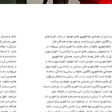
بسیاری از
صندلی غذاخوری
های موجود در بازار، طرح های
ابعاد و متریا
ن
ژاکلین
خوش می‌درخشند و مورد توجه همگان قرار
چوبی صندلی ژا
ناهارخوری
علاوه بر سالن های غذاخوری منازل می‌تواند در
متریالی با دوا
، به خصوص رستوران های مدرن یا ایتالیایی با دکوراسیونی
باشد. با استفا
کی از نکات قابل توجه، امکان خرید
صندلی غذاخوری
ساخته شده اس
 ناهارخوری ست خودش است که جلوه‌ی دکوراسیون شما را
جابه‌جایی آن 
اده ازست ناهارخوری تاثیر بسزایی در دلنشینی دکوراسیون
از پارچه تشکی
صندلی غذاخوری ژاکلین
علاوه بر زیبایی و سادگی، ساخته
می‌توانید به ر
اولیه است که کیفیت را در کنار زیبایی به ارمغان می‌آورد.
همچنین این تنو
یژگی های مختلف این صندلی غذاخوری خواهیم پرداخت.
های متفاوت ش
ذاخوری ژاکلین | صندلی غذاخوری ژاکلین در دو مدل دسته
راحتی بیشتر 
د است. می‌توان از ترکیب این دو مدل در اطراف
میز
ارتفاع دارد. 
فاده کرد تا زیبایی بیشتری به محیط و فضای غذاخوری داد.
ی غذاخوری دسته دار در دو طرف میز غذاخوری برای میزبان
سانتی متر است
 صندلی غذاخوری تنها ظاهر زیبا داشتن کافی نیست، بلکه
هنگام غذاخوردن
معنا پیدا می‌کند. طراحی ظاهری ژاکلین نیز بر اساس زیبایی
باشید. همچنین