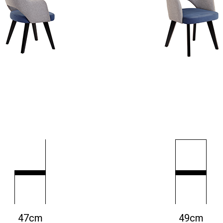
47cm
49cm