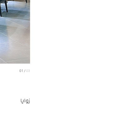
01
03
زوایا