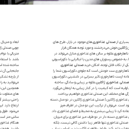
بسیاری از
صندلی غذاخوری
های موجود در بازار، طرح های
ابعاد و متریا
ن
ژاکلین
خوش می‌درخشند و مورد توجه همگان قرار
چوبی صندلی ژا
ناهارخوری
علاوه بر سالن های غذاخوری منازل می‌تواند در
متریالی با دوا
، به خصوص رستوران های مدرن یا ایتالیایی با دکوراسیونی
باشد. با استفا
کی از نکات قابل توجه، امکان خرید
صندلی غذاخوری
ساخته شده اس
 ناهارخوری ست خودش است که جلوه‌ی دکوراسیون شما را
جابه‌جایی آن 
اده ازست ناهارخوری تاثیر بسزایی در دلنشینی دکوراسیون
از پارچه تشکی
ندلی غذاخوری ژاکلین
علاوه بر زیبایی و سادگی، ساخته
می‌توانید به ر
اولیه است که کیفیت را در کنار زیبایی به ارمغان می‌آورد.
همچنین این تنو
یژگی های مختلف این صندلی غذاخوری خواهیم پرداخت.
های متفاوت شو
ذاخوری ژاکلین | صندلی غذاخوری ژاکلین در دو مدل دسته
راحتی بیشتر 
د است. می‌توان از ترکیب این دو مدل در اطراف
میز
ارتفاع دارد. 
فاده کرد تا زیبایی بیشتری به محیط و فضای غذاخوری داد.
ی غذاخوری دسته دار در دو طرف میز غذاخوری برای میزبان
سانتی متر است
 صندلی غذاخوری تنها ظاهر زیبا داشتن کافی نیست، بلکه
هنگام غذاخوردن
معنا پیدا می‌کند. طراحی ظاهری ژاکلین نیز بر اساس زیبایی
باشید. همچنین