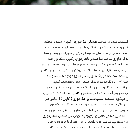
ل استفاده شده در ساخت
صندلی غذاخوری ژاکلین
| بدنه ی محکم
کلین باعث استحکام و ماندگاری بالای این صندلی شده است. چوب
م است که می تواند تا سال های سال جزئی از دکوراسیون منزل شما
ده از فناوری ساخت بالا صندلی ناهارخوری ژاکلین سبک و راحت
ت تا هنگام صرف غذا آرامش بیشتری حاصل شود. همچنین برای
نیاز به زحمت فراوانی نداشته باشید. روکش صندلی غذاخوری ژاکلین
ل شده است که در رنگ‌های بسیار متنوع موجود هستند و شما
احتی آن را با رنگ پارچه‌ی دیگر مبلمان منزل خود ست کنید.
ع بسیار به کار رستوران ها و کافه ها برای ایجاد دکوراسیون
 خاص می‌آید. ابعاد خاص
صندلی ژاکلین
باعث استاندارد بودن و
آن می‌شود. قسمت پشتی
صندلی غذاخوری ژاکلین
40 سانتی متر
این ارتفاع متناسب باعث راحتی ستون فقرات هنگام غذاخوردن
می‌شود. طول و عرض نشیمن این صندلی 40 سانتی متر و ارتفاع پایه‌های آن40
. به دلیل طراحی خاص و ارگونومیگ بودن این
صندلی ناهارخوری
،
 می‌توانید ساعت های طولانی تری را همراه با خانواده ی خود
 در رستوران ها و کافه ها باعث ایجاد رضایت خاطر در نظر