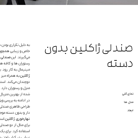
صندلی ژاکلین بدون
به دلیل تکراری بودن 
خاص و زیبایی همچو
می‌گیرند. این
صندلی 
دسته
رستوران ها و کافه ها
مینیمال به کار رود. ی
ژاکلین
به همراه میز
دوچندان می‌کند. استف
منزل و رستوران دارد.
ص
نمای کلی
شده از بهترین متریال 
در ادامه به بررسی و
مدل ها
طراحی ظاهری صندلی غ
ابعاد
دار و بدون دسته موجو
نهارخوری ژاکلین
است
برای مثال از دو صندل
استفاده کرد. برای یک
زیبایی در کنار راحتی 