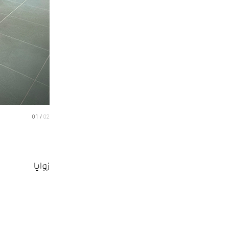
01
02
زوایا